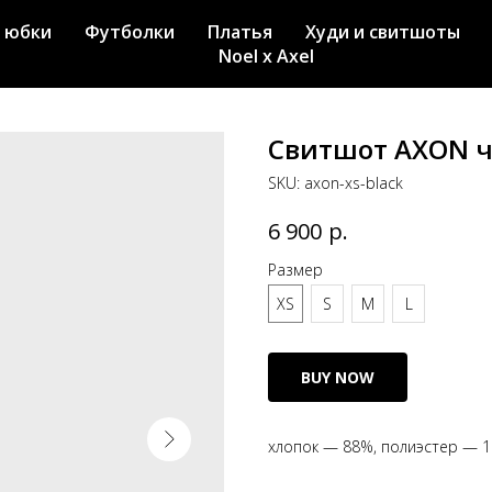
 юбки
Футболки
Платья
Худи и свитшоты
Noel x Axel
Свитшот AXON 
SKU:
axon-xs-black
р.
6 900
Размер
XS
S
M
L
BUY NOW
хлопок — 88%, полиэстер — 