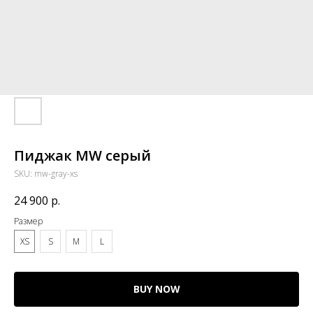
Пиджак MW серый
SKU:
mw-gray-xs
24 900
р.
Размер
XS
S
M
L
BUY NOW