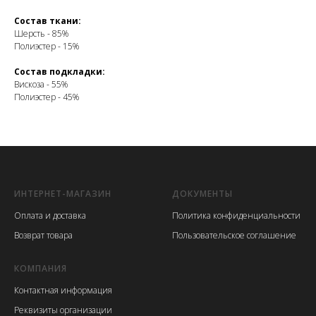
Состав ткани:
Шерсть - 85%
Полиэстер - 15%
Состав подкладки:
Вискоза - 55%
Полиэстер - 45%
ИНТЕРНЕТ-МАГАЗИН
ДОКУМЕНТЫ
Оплата и доставка
Политика конфиденциальности
Возврат товара
Пользовательское соглашение
КОМПАНИЯ
Контактная информация
Реквизиты организации