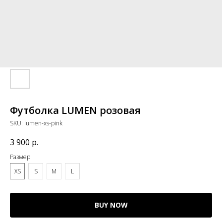
Футболка LUMEN розовая
SKU:
lumen-xs-pink
3 900
р.
Размер
XS
S
M
L
BUY NOW