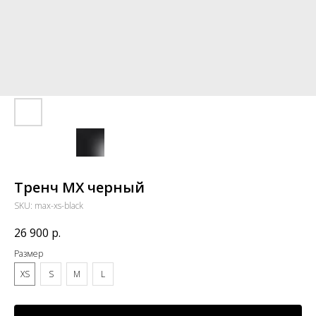
Тренч MX черный
SKU:
max-xs-black
26 900
р.
Размер
XS
S
M
L