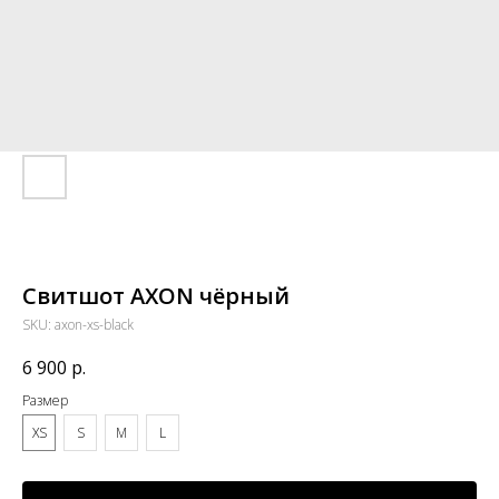
Свитшот AXON чёрный
SKU:
axon-xs-black
6 900
р.
Размер
XS
S
M
L