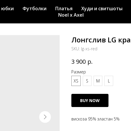
 юбки
Футболки
Платья
Худи и свитшоты
Noel x Axel
Лонгслив LG кр
SKU:
lg-xs-red
р.
3 900
Размер
XS
S
M
L
BUY NOW
вискоза 95% эластан 5%