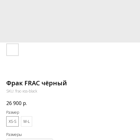
Фрак FRAC чёрный
SKU:
frac-xss-black
26 900
р.
Размер
XS-S
M-L
Размеры