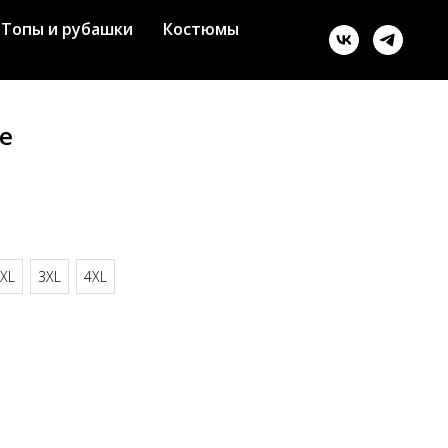
Топы и рубашки
Костюмы
е
XL
3XL
4XL