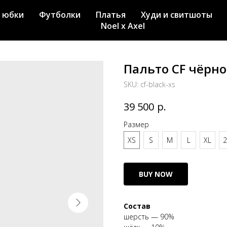
 юбки
Футболки
Платья
Худи и свитшоты
Noel x Axel
Пальто CF чёрно
SKU:
cf-black-xs
р.
39 500
Размер
XS
S
M
L
XL
2
BUY NOW
Состав
шерсть — 90%