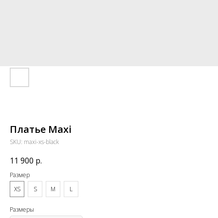
Платье Maxi
SKU:
maxi-xs-black
11 900
р.
Размер
XS
S
M
L
Размеры