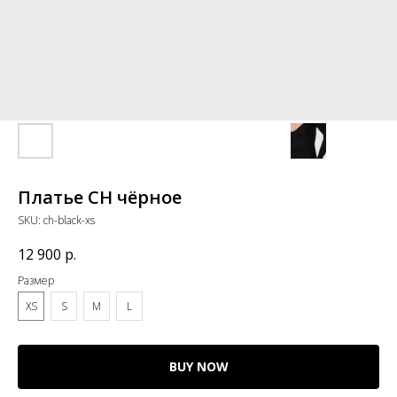
Платье CH чёрное
SKU:
ch-black-xs
12 900
р.
Размер
XS
S
M
L
BUY NOW