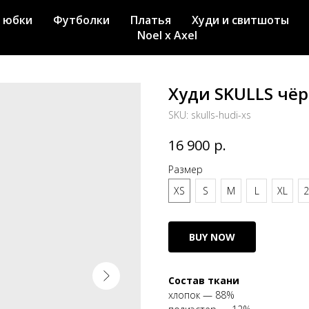
 юбки
Футболки
Платья
Худи и свитшоты
Noel x Axel
Худи SKULLS чё
SKU:
skulls-hudi-xs
р.
16 900
Размер
XS
S
M
L
XL
2
BUY NOW
Состав ткани
хлопок — 88%